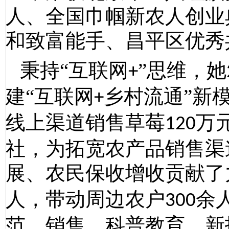
人、全国巾帼新农人创业
和致富能手、昌平区优秀
秉持
“互联网
”思维，她
+
建“互联网
乡村流通”新
+
线上渠道销售草莓
万
120
社，为拓宽农产品销售渠
展、农民保收增收贡献了
人，带动周边农户
余
300
范、销售、科普教育、新