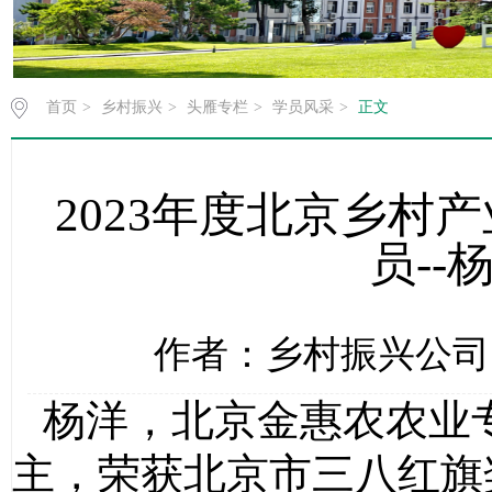
首页
>
乡村振兴
>
头雁专栏
>
学员风采
>
正文
2023年度北京乡村
员--
作者：乡村振兴公司 时
杨洋
，北京金惠农农业
主，荣获北京市三八红旗