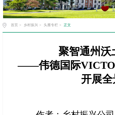
首页
>
乡村振兴
>
头雁专栏
>
正文
聚智通州沃
——伟德国际VICTO
开展全
作者：乡村振兴公司 时