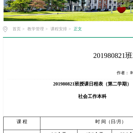
首页
>
教学管理
>
课程安排
>
正文
2019808
作者： 时
201980821
班授课日程表（第二学期）
社会工作本科
课
程
时
间（日
/
月）