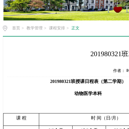
首页
>
教学管理
>
课程安排
>
正文
2019803
作者： 时
201980321
班授课日程表（第二学期）
动物医学本科
课 程
时 间（日
/
月）